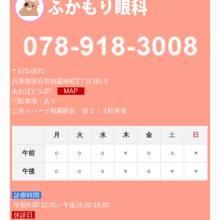
〒673-0870
兵庫県明石市朝霧南町2丁目181-8
あおばビル2F
MAP
駐車場：あり
三井リパーク朝霧駅前 第２・３駐車場
月
火
水
木
金
土
日
午前
○
○
○
×
○
○
×
午後
○
○
○
×
○
×
×
診療時間
午前9:00-12:00／午後16:00-18:00
休診日