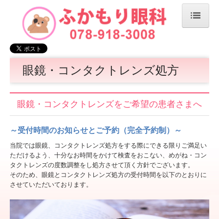
ホーム
医院の紹介
眼鏡・コンタクトレンズ処方
診療時間とアクセス
メディア情報
眼鏡・コンタクトレンズをご希望の患者さまへ
院長のコラム
～受付時間のお知らせとご予約（完全予約制）～
リンク集
当院では眼鏡、コンタクトレンズ処方をする際にできる限りご満足い
ただけるよう、十分なお時間をかけて検査をおこない、めがね・コン
プライバシーポリシー
タクトレンズの度数調整をし処方させて頂く方針でございます。
そのため、眼鏡とコンタクトレンズ処方の受付時間を以下のとおりに
目の病気
させていただいております。
眼鏡・コンタクトレンズ処方